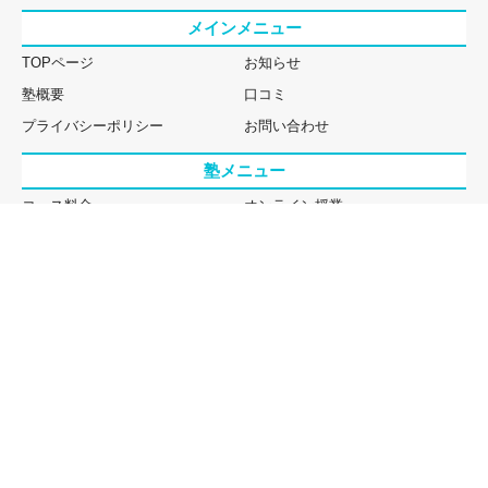
メインメニュー
TOPページ
お知らせ
塾概要
口コミ
プライバシーポリシー
お問い合わせ
塾メニュー
コース料金
オンライン授業
速読解力講座について
思考力講座について
無料体験授業
学習プランの事例
入塾の流れ
生徒・保護者の声
塾長・講師紹介
Q&A
お役立ち情報一覧
学習習慣を身につけるには
定期テスト対策
大学受験対策
個別指導のメリット