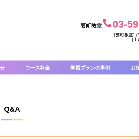
03-59
要町教室
[要町教室] (
(土
せ
コース料金
学習プランの事例
お
Q&A